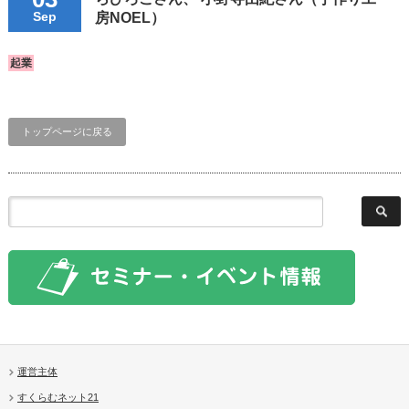
Sep
房NOEL）
起業
トップページに戻る
運営主体
すくらむネット21