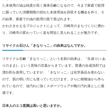
た未使用の油は純度が高く液体石鹸になるので、今まで家庭で処理
に困っていた消費期限の切れた未使用油を回収する機会を作り、そ
の結果、家庭での油の処理の面で喜ばれます。
かわさきかえるプロジェクトによって、川崎市のまちづくりに携わ
り、川崎市の変わっていく姿を間近に見られることが魅力です。
リサイクル石けん「きなりっこ」の由来はなんですか。
リサイクル石鹸「きなりっこ」という名前の由来は、「生成り(＝あ
りのまま)」という意味の言葉からきています。普通の合成洗剤では
漂白剤を使用していますが、「きなりっこ」は化学薬品を使わない
ので、肌の弱い方にも使っていただけます。さらに植物油から作ら
れているので、油汚れに強くスポーツウェアや靴の汚れ落としに最
適です。
日本人のエコ意識は高いと思いますか。