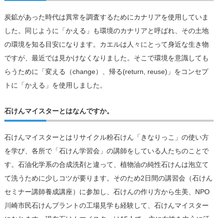
炭鉱があった時代は異常を調査するためにカナリアを使用していま
した。同じように「かえる」も環境のカナリアと呼ばれ、その土地
の環境を知る目安になります。カエルは人々にとって身近な生き物
ですが、最近では見かけなくなりました。そこで環境を意識しても
らうために「変える（change）、帰る(return, reuse)」をコンセプ
トに「かえる」を使用しました。
石けんマイスターとはなんですか。
石けんマイスターとはリサイクル粉石けん「きなりっこ」の使い方
を学び、各所で「石けん学習会」の講師をしている人たちのことで
す。石油化学系の合成洗剤と違って、植物油の純性石けんは泡立て
て洗うために少しコツが要ります。そのため2日間の講習会（石けん
セミナー講師養成講座）に参加し、石けんの作り方から生美、NPO
川崎市民石けんプラントの工場見学も経験して、石けんマイスター