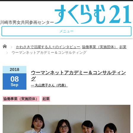
メニュー
Home
かわさきで活躍する人々のインタビュー
,
協働事業（実施団体）
,
起業
ウーマンネットアカデミー＆コンサルティング
2018
ウーマンネットアカデミー＆コンサルティン
08
グ
Sep
― 丸山恵子さん（代表）
協働事業（実施団体）
起業