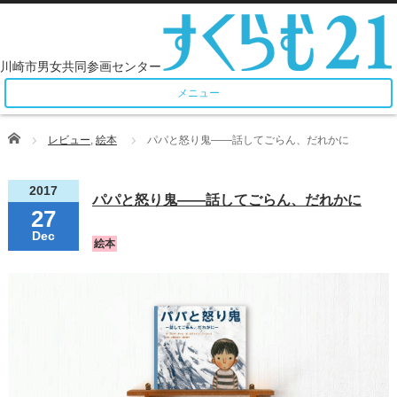
メニュー
Home
レビュー
,
絵本
パパと怒り鬼――話してごらん、だれかに
2017
パパと怒り鬼――話してごらん、だれかに
27
Dec
絵本