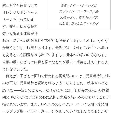
防止月間と位置づけて
著者：グロー・ダーレ／作
スヴァイン・ニーフース／絵
オレンジリボンキャン
大島 かおり、青木 順子／訳
ペーンを行っていま
出版社：ひさかたチャイルド
す。昨今、様々な暴力
禁止を訴える運動が行
われ、暴力への反対運動が広がりを見せています。しかし、なかな
か無くならない現実もあります。最近では、女性から男性への暴力
もあるという調査結果も出ていますし、身体への暴力のみならず、
言葉の暴力などその内容も様々なものが暴力・虐待と捉えられるよ
うになりました。
例えば、子どもの面前で行われる両親間のDV は、児童虐待防止法
の改正で、児童虐待と認識されるようになりました。絵本≪パパと
怒り鬼 ――話してごらん、だれかに≫には、子どもの視点から両親
間のDVがいかに子どもの心に恐怖と悲嘆を与えるのかということが
描かれています。また、DVが3つのサイクル（イライラ期→爆発期
→ラブラブ期→イライラ期→…）を回っていく様子がとても分かり