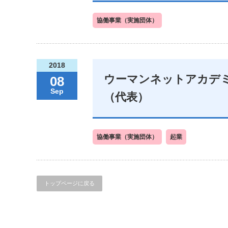
協働事業（実施団体）
2018
ウーマンネットアカデ
08
Sep
（代表）
協働事業（実施団体）
起業
トップページに戻る