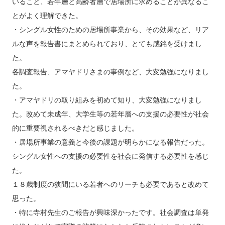
いること、若年層と⾼齢者層で居場所に求めることが異なるこ
とがよく理解できた。
・シングル⼥性のための居場所事業から、その効果など、リア
ルな声を報告書にまとめられており、とても感銘を受けまし
た。
各調査報告、アマヤドリさまの事例など、⼤変勉強になりまし
た。
・アマヤドリの取り組みを初めて知り、⼤変勉強になりまし
た。改めて未成年、⼤学⽣等の若年層への⽀援の必要性が社会
的に重要視されるべきだと感じました。
・居場所事業の意義と今後の課題が明らかになる報告だった。
シングル⼥性への⽀援の必要性を社会に発信する必要性を感じ
た。
１８歳制度の狭間にいる若者へのリーチも必要であると改めて
思った。
・特に寺村先⽣のご報告が興味深かったです。社会調査は単発