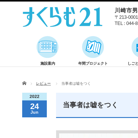
川崎市
〒213-00
TEL : 044-
施設案内
年間プロジェクト
しご
Home
レビュー
当事者は嘘をつく
2022
当事者は嘘をつく
24
Jun