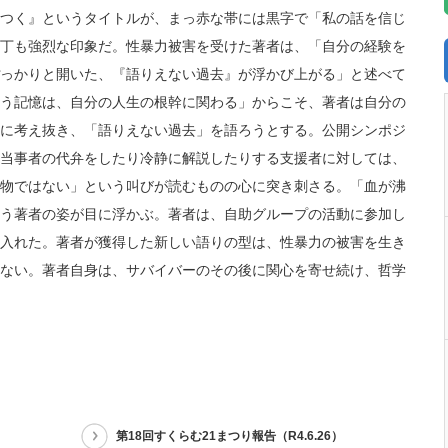
つく』というタイトルが、まっ赤な帯には黒字で「私の話を信じ
丁も強烈な印象だ。性暴力被害を受けた著者は、「自分の経験を
っかりと開いた、『語りえない過去』が浮かび上がる」と述べて
う記憶は、自分の人生の根幹に関わる」からこそ、著者は自分の
に考え抜き、「語りえない過去」を語ろうとする。公開シンポジ
当事者の代弁をしたり冷静に解説したりする支援者に対しては、
物ではない」という叫びが読むものの心に突き刺さる。「血が沸
う著者の姿が目に浮かぶ。著者は、自助グループの活動に参加し
入れた。著者が獲得した新しい語りの型は、性暴力の被害を生き
ない。著者自身は、サバイバーのその後に関心を寄せ続け、哲学
第18回すくらむ21まつり報告（R4.6.26）