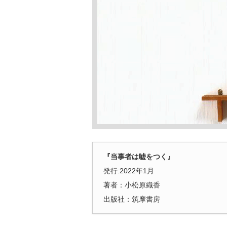
『当事者は嘘をつく』
発行:2022年1月
著者：小松原織香
出版社：筑摩書房